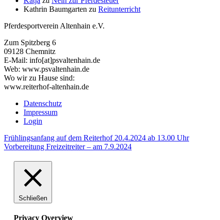
Katja
zu
Nein zur Pferdesteuer
Kathrin Baumgarten
zu
Reitunterricht
Pferdesportverein Altenhain e.V.
Zum Spitzberg 6
09128 Chemnitz
E-Mail: info[at]psvaltenhain.de
Web: www.psvaltenhain.de
Wo wir zu Hause sind:
www.reiterhof-altenhain.de
Datenschutz
Impressum
Login
Frühlingsanfang auf dem Reiterhof 20.4.2024 ab 13.00 Uhr
Vorbereitung Freizeitreiter – am 7.9.2024
Schließen
Privacy Overview