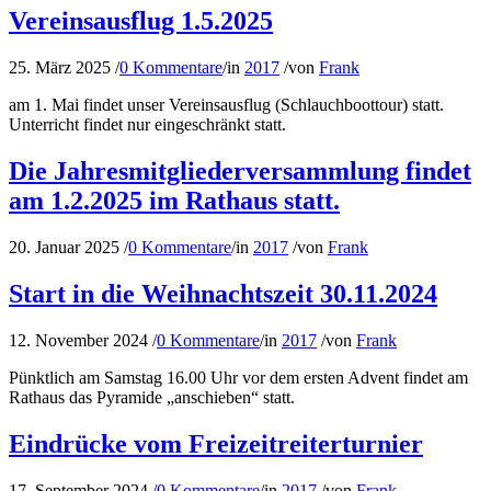
Vereinsausflug 1.5.2025
25. März 2025
/
0 Kommentare
/
in
2017
/
von
Frank
am 1. Mai findet unser Vereinsausflug (Schlauchboottour) statt.
Unterricht findet nur eingeschränkt statt.
Die Jahresmitgliederversammlung findet
am 1.2.2025 im Rathaus statt.
20. Januar 2025
/
0 Kommentare
/
in
2017
/
von
Frank
Start in die Weihnachtszeit 30.11.2024
12. November 2024
/
0 Kommentare
/
in
2017
/
von
Frank
Pünktlich am Samstag 16.00 Uhr vor dem ersten Advent findet am
Rathaus das Pyramide „anschieben“ statt.
Eindrücke vom Freizeitreiterturnier
17. September 2024
/
0 Kommentare
/
in
2017
/
von
Frank