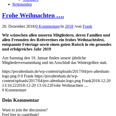
Reitstunden
Frohe Weihnachten ….
20. Dezember 2018
/
0 Kommentare
/
in
2018
/
von
Frank
Wir wünschen allen unseren Mitgliedern, deren Familien und
allen Freunden des Reitvereines ein frohes Weihnachtsfest,
entspannte Feiertage sowie einen guten Rutsch in ein gesundes
und erfolgreiches Jahr 2019
Am Samstag den 19. Januar finden unsere jährliche
Mitgliederversammlung und im Anschluß das Wintergrillen statt.
https://psvaltenhain.de/wp-content/uploads/2017/04/psv-altenhain-
logo.png
0
0
Frank
https://psvaltenhain.de/wp-
content/uploads/2017/04/psv-altenhain-logo.png
Frank
2018-12-20
13:16:22
2018-12-20 13:16:22
Frohe Weihnachten ....
0
Kommentare
Dein Kommentar
Want to join the discussion?
Feel free to contribute!